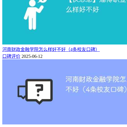
口碑10：
怎么说呢，学校学费是真的贵，现在是一年五万，恐怖吧。硬
件还可以，有的老师还可以。学习氛围不太行，不过还是要看
你自己。食堂偏贵，宿舍有独立卫浴，空调
以上只是部分网友的评价，对于北京第二外国语学院中瑞酒店
河南财政金融学院怎么样好不好（4条校友口碑）
管理学院怎么样好不好，相信已经有了初步判断~
口碑评价
2025-06-12
最后祝大家能考上心仪的大学！
北京第二外国语学院中瑞酒店管理学院全国排名
根据录取难易度排行榜数据看，北京第二外国语学院中瑞酒店
管理学院全国排名第1107位。
排行
排
所在
类
院校
办学层次
榜
名
地
型
录取
北京
北京第二外国语学院中
综
区域高水平大
1107
难易
大兴