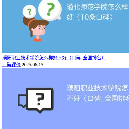
环境不错。缺点：食堂很难吃，学习氛围并不好，虽然也有认
真学习的，但是学校整体上不是学术氛围，每办一个活动（包
括运动会）都要开一个颁奖典礼（歌舞表演那种），感觉很鸡
肋。学费很高，但是毕业生普遍认为钱没有花到对的地方。
口碑4：
环境很好，师资力量强大，管理方式和教学方式新颖，贴近业
界
濮阳职业技术学院怎么样好不好（口碑_全国排名）
口碑评价
2025-06-15
口碑5：
还不错很专业有独立的教学酒店给予大家锻炼的机会，还提供
两次各半年的计入学分实习的机会，能让大家提前适应酒店工
作。跟瑞士洛桑酒店管理学院合作，跟国际联号酒店都有合
作，有相关方面就业需求无需担心。
口碑6：
学校发展潜力很大，但学费偏贵