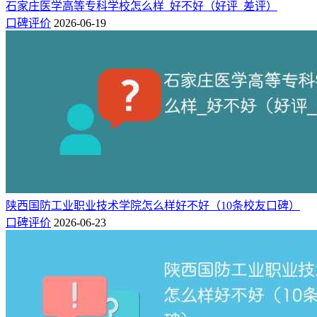
瑞酒店管理学院
合
学,独立学院
石家庄医学高等专科学校怎么样_好不好（好评_差评）
度
区
口碑评价
2026-06-19
北京第二外国语学院中瑞酒店管理学院简介：
北京第二外国语学院中瑞酒店管理学院成立于2008年5月，是
经教育部批准、计划内招生、国家承认学历的四年制本科大学
（民办）。
学院位于北京市大兴区，总建筑面积10.1万平方米，校园由教
学行政区和生活服务区两部分组成，教学设备功能齐全，生活
配套完善便利，校园环境优美幽静，安防设施标准完备。
我们的办学目标是建设一所特色鲜明、亚洲一流、业界认可、
陕西国防工业职业技术学院怎么样好不好（10条校友口碑）
师生喜爱的应用型酒店管理大学，使中瑞成为中国乃至世界酒
口碑评价
2026-06-23
店及服务业高级管理人才的摇篮。
相关推荐：
北京第二外国语学院中瑞酒店管理学院录取分数线2024年在各
省是多少（最低278分）