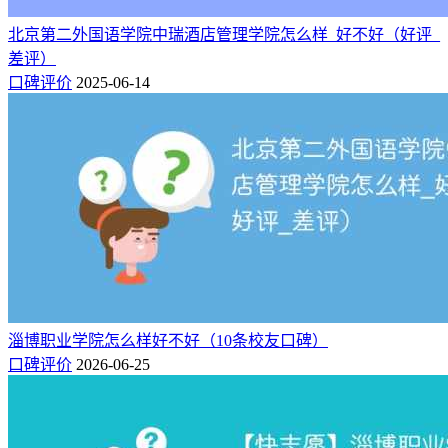
口碑7：
北京第二外国语学院中瑞酒店管理学院怎么样_好不好（好评_
目前在国内来说，酒店管理专业的专业性还是挺强的。学校的
差评）
专业可能较少，选择的时候需要慎重。要学习的课程比较多，
口碑评价
2025-06-14
比如说人力资源，财务，销售，秘书，宏观经济，微观经济及
各种实操课。
口碑8：
目前在国内来说，酒店管理专业的专业性还是挺强的。学校的
专业可能较少，选择的时候需要慎重。要学习的课程比较多，
比如说人力资源，财务，销售，秘书，宏观经济，微观经济及
各种实操课。
口碑9：
淄博职业学院怎么样好不好（10条校友口碑）
学校环境很好，就是比较小，和中学差不多大，附近设施比较
口碑评价
2026-06-25
少，比较荒凉，适合比较宅的人，宿舍环境很好，独立卫浴有
空调，如果喜欢出去玩的人，路程比较远，毕竟是村里。总体
感觉还可以，如果上不了二本，这还是不错的选择