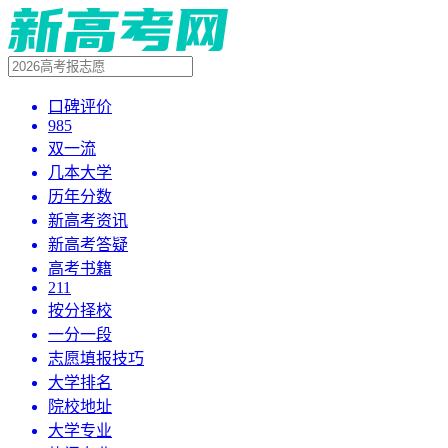
口碑评价
985
双一流
几本大学
历年分数
新高考资讯
新高考答疑
高考书籍
211
按分择校
一分一段
志愿填报技巧
大学排名
院校地址
大学专业