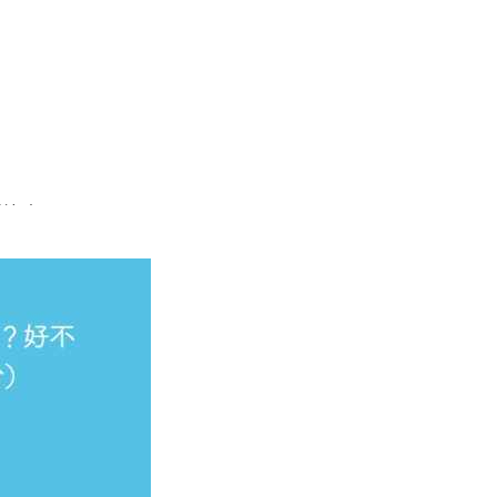
详细如下。
洋工程（A）等2个专业获得2024中国五星级专业（5★），跻
料工程（B++）、应用化学（B++）等19个专业荣获2024中
024中国六星级专业（6★），跻身世界高水平、中国顶尖专业专
4中国五星级专业（5★），入选中国一流专业专业行列。
技大学！
不过在专业实力方面各有优势，如果你倾向于焊接技术
程等专业，可以选择山东科技大学。