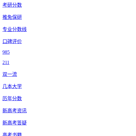
考研分数
推免保研
专业分数线
口碑评价
985
211
双一流
几本大学
历年分数
新高考资讯
新高考答疑
高考书籍