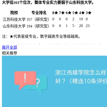
大学低163个位次，整体专业实力要弱于山东科技大学。
院校
专业排名
8★
7★
6★
5★
4★
3★
0
0
0
2
19
0
江苏科技大学
357（研究型）
0
0
1
5
20
23
山东科技大学
194（研究型）
注：★代表星级专业，数字越高专业等级越高。
不过从具体的专业来看，两所高校都有各自独特的优势专业，
展开全部
相关推荐
江苏科技大学王牌专业有：
焊接技术与工程（A+）、船舶与海
程（B++）、工业工程（A）、机械电子工程（B++）、金属材
山东科技大学王牌专业有：
采矿工程（A+）等1个专业获得2
（A）、测绘工程（A）、安全工程（A）等5个专业荣获202
三、综合对比分析
综上对比，
江苏科技大学在综合排名上整体实力要弱于山东科
大学，如果你更倾向于采矿工程、地理信息科学、矿物加工工