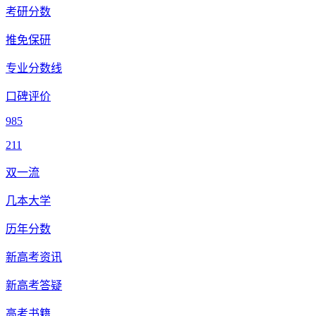
考研分数
推免保研
专业分数线
口碑评价
985
211
双一流
几本大学
历年分数
新高考资讯
新高考答疑
高考书籍