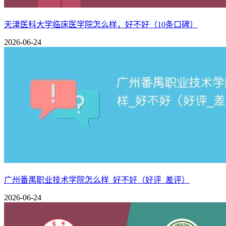
二、广西财经学院数字媒体技术专业在本
天津医科大学临床医学院怎么样，好不好（10条口碑）
2026-06-24
在最新的校友会中国大学专业排名榜中，广西财经学院共有48
率相近的专业有审计学、数据科学与大数据技术、农林经济管
专业名称
院校名称
档次（应用型）
会展经济与管理
广西财经学院
B++（4★）
公共事业管理
广西财经学院
B++（4★）
计算机科学与技术
广西财经学院
B++（4★）
审计学
广西财经学院
B++（4★）
数据科学与大数据技术
广西财经学院
A（4★）
数字媒体技术
广西财经学院
B++（4★）
广州番禺职业技术学院怎么样_好不好（好评_差评）
农林经济管理
广西财经学院
A+（4★）
2026-06-24
商务经济学
广西财经学院
A+（4★）
劳动与社会保障
广西财经学院
A（4★）
金融数学
广西财经学院
A（4★）