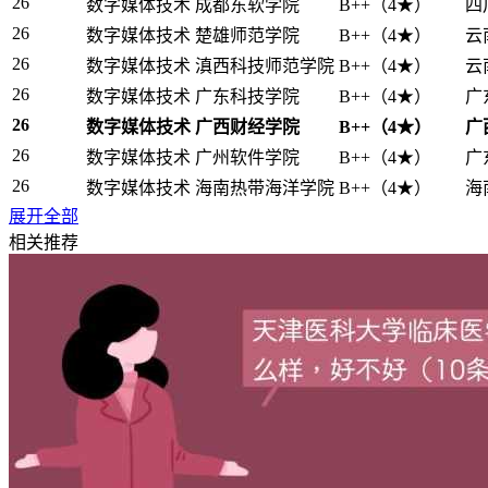
26
数字媒体技术
成都东软学院
B++（4★）
四
26
数字媒体技术
楚雄师范学院
B++（4★）
云
26
数字媒体技术
滇西科技师范学院
B++（4★）
云
26
数字媒体技术
广东科技学院
B++（4★）
广
26
数字媒体技术
广西财经学院
B++（4★）
广
26
数字媒体技术
广州软件学院
B++（4★）
广
26
数字媒体技术
海南热带海洋学院
B++（4★）
海
展开全部
26
数字媒体技术
河北美术学院
B++（4★）
河
相关推荐
26
数字媒体技术
黑龙江外国语学院
B++（4★）
黑
26
数字媒体技术
衡水学院
B++（4★）
河
2、广西财经学院数字媒体技术专业排名一览表（本
在广西省，共有2所高校的数字媒体技术专业跻身校友会专业
省内排名
专业名称
院校名称
档次（应用型）
城市
1
数字媒体技术
广西财经学院
B++（4★）
南宁市
2
数字媒体技术
梧州学院
B++（4★）
梧州市