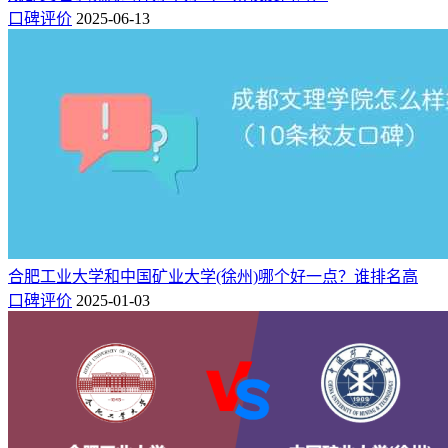
（B+）、人力资源管理（B+）、信息管理与信息系统
口碑评价
2025-06-13
（B+）、法学（B+）、机械设计制造及其自动化（B+）等6
个专业荣获2024中国三星级专业（3★），入选中国区域一流
专业专业行列。
赤峰学院王牌专业有：
生物科学（A+）等1个专业获得2024中
国六星级专业（6★），跻身中国顶尖应用型专业专业行列。
蒙医学（A++）、历史学（A）等2个专业荣获2024中国五星
级专业（5★），入选中国一流应用型专业专业行列。
三、综合对比分析
合肥工业大学和中国矿业大学(徐州)哪个好一点？谁排名高
综上对比，
北京物资学院在综合排名上整体实力要强于赤峰学
口碑评价
2025-01-03
院！
不过在专业实力方面各有优势，如果你倾向于采购管理、
物流工程、物联网工程等专业，可以选择北京物资学院，如果
你更倾向于生物科学、蒙医学、历史学等专业，可以选择赤峰
学院。
相关推荐：