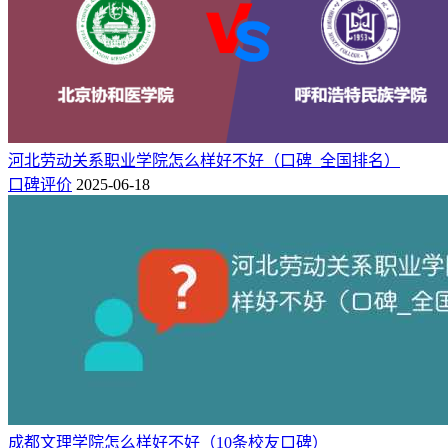
二、专业实力对比
从专业排名方面，根据校友会2024中国大学一流专业排名榜
单，北京物资学院位居全国第500名（研究型），赤峰学院位
居全国第399名（应用型），
由于学校类型不同，专业排名不
做对比。
河北劳动关系职业学院怎么样好不好（口碑_全国排名）
口碑评价
2025-06-18
院校
专业排名
8★
7★
6★
5★
4★
3★
0
0
0
0
9
6
北京物资学院
500（研究型）
0
0
1
2
11
21
赤峰学院
399（应用型）
注：★代表星级专业，数字越高专业等级越高。
不过从具体的专业来看，两所高校都有各自独特的优势专业，
详细如下。
北京物资学院王牌专业有：
采购管理（A++）、物流工程
（A）等9个专业获得2024中国四星级专业（4★），跻身中国
高水平专业专业行列。质量管理工程（A+）、劳动关系
成都文理学院怎么样好不好（10条校友口碑）