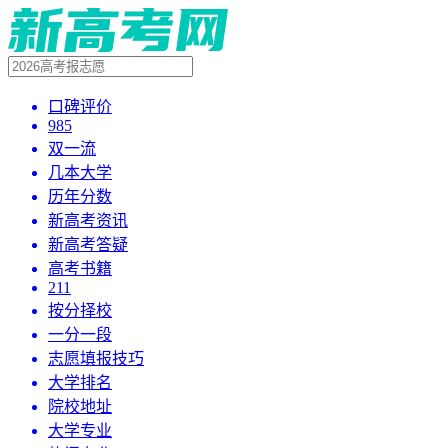
口碑评价
985
双一流
几本大学
历年分数
新高考资讯
新高考答疑
高考书籍
211
按分择校
一分一段
志愿填报技巧
大学排名
院校地址
大学专业