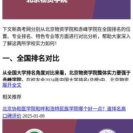
下文新高考网分别从北京物资学院和赤峰学院在全国排名的位
置、专业排名、特色专业等方面进行对比分析，帮助大家深入
了解这两所学校实力如何！
一、全国排名对比
从全国大学排名角度对比来看，北京物资学院整体实力要强于
赤峰学院。
在校友会2024年中国大学排名(总榜)中，北京物资
展开全文
学院全国排名第387位，与全国排名第393位的赤峰学院相比，
高了6个位次，排在赤峰学院之前。
相关推荐
年份
院校
全国排名
总分
星级
办学层次
北京协和医学院和呼和浩特民族学院哪个好一点？谁排名高
2024
387
60.17
北京物资学院
3★
区域一流大学
口碑评价
2025-01-09
2024
393
60.16
赤峰学院
1★
区域知名大学