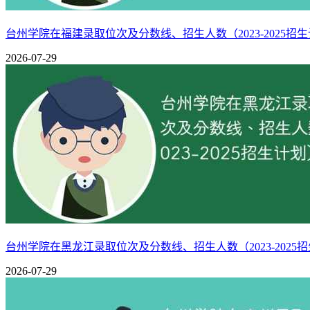
B+
124
化学
3★
中国区
B+
134
思想政治教育
3★
中国区
台州学院在福建录取位次及分数线、招生人数（2023-2025招
B+
151
电气工程及其自动化
3★
中国区
2026-07-29
B+
164
土木工程
3★
中国区
B+
168
数学与应用数学
3★
中国区
B+
190
机械设计制造及其自动化
3★
中国区
三：台州学院王牌专业简介
1.汉语言文学
汉语言文学专业是中国大学史上最早开设的专业之一，出现于
学校还会根据本校教师的治学专长，开设一些选修课。
台州学院在黑龙江录取位次及分数线、招生人数（2023-2025
2.材料物理
2026-07-29
材料物理的特色方向在半导体物理，电子材料，微电子器件等
应用能力和创新能力。