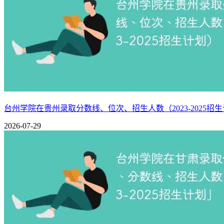
3.高分子材料与工程
高分子材料与工程专业已经从教学型专业转变成为学科型专业
料与工程是研究高分子材料的设计、合成、制备以及组成、结
4.材料科学与工程
材料科学与工程属于工学里材料类之中的一个一级学科，材料
支柱之一。主要专业方向有金属材料、无机非金属材料、高分
台州学院在贵州录取分数线、位次、招生人数（2023-2025招
5.机械设计制造及其自动化
2026-07-29
机械设计制造及其自动化是研究各种工业机械装备及机电产品
域中的复杂技术问题，以实现产品智能化的设计与制造。该专
四：台州学院简介
台州学院是经教育部批准建立，实行省市共管、以市为主办学体制
立台州师范专科学校，2002年升格为本科，2008年以17A2
年进入中国应用型大学排行榜前十强，2021年获批硕士学位