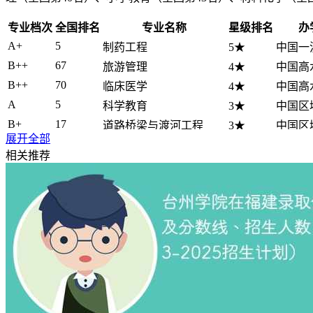
专业档次
全国排名
专业名称
星级排名
办
A+
5
制药工程
5★
中国一
B++
67
旅游管理
4★
中国高
B++
70
临床医学
4★
中国高
A
5
科学教育
3★
中国区
B+
17
道路桥梁与渡河工程
3★
中国区
展开全部
B+
40
材料物理
3★
中国区
相关推荐
B+
43
小学教育
3★
中国区
B+
48
材料化学
3★
中国区
B+
72
体育教育
3★
中国区
B+
81
护理学
3★
中国区
B+
81
高分子材料与工程
3★
中国区
B+
98
历史学
3★
中国区
B+
105
物理学
3★
中国区
B+
122
生物科学
3★
中国区