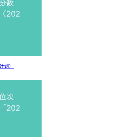
，以高层次的学科建设构建高水平的教学平台，以高素质的学术
构、性能和加工应用的充满活力的材料类学科，其工业和研究体
科学与工程专业是研究材料成分、结构、加工工艺与其性能和应
子材料、耐磨材料、表面强化、材料加工工程等。
生计划）
从设计、制造、运行控制到生产过程的企业管理的综合技术学科
业已成为装备制造业、汽车工业、材料工业、机电产品等工业技
的一所综合性普通高校，办学源头上溯至1907年成立的三台中学
B成绩通过教育部本科教学工作水平评估，2018年通过教育部本科教
授予单位，并聘任中国科学院院士陈十一教授为名誉校长。