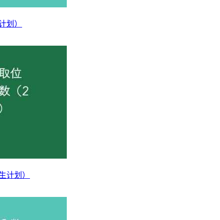
域一流专业
域一流专业
生计划）
域一流专业
域一流专业
域一流专业
域一流专业
19世纪末。汉语言文学专业学习和研究的课程一般分为三类，一
招生计划）
领域，例如CPU。对学生的数学，物理基础要求较高，着重培养