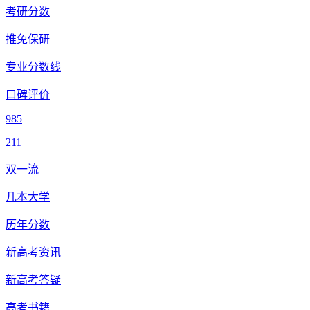
考研分数
推免保研
专业分数线
口碑评价
985
211
双一流
几本大学
历年分数
新高考资讯
新高考答疑
高考书籍