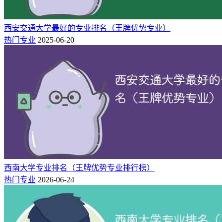
样冒起来了，宠物医生、宠物医院、宠物美容等，据不完全统
计，宠物工作人员月薪在万元左右。
西安交通大学最好的专业排名（王牌优势专业）
宠物经济呈现爆棚式增长，由此也带动了“动物医学”专业。
热门专业
2025-06-20
西南大学专业排名（王牌优势专业排行榜）
热门专业
2026-06-24