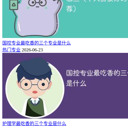
院和上海政法学院以及山东政法学院。
2、殡仪专业
生老病死，人之自然规律。由于殡葬在中国文化中带有所谓的
“晦气”，经常与死人打交道，所以被很多人认为不吉利，大多
数人都不会选择这个专业。
国控专业最吃香的三个专业是什么
热门专业
2026-06-23
在很多人心目中，殡葬专业是少有人理解和问津的专业，所以
导致殡葬专业发展的非常缓慢，实际上殡葬专业还是很简单
的，学生主要学习一些关于殡葬专业的流程和对各地习俗的一
些了解。
护理学最吃香的三个专业是什么