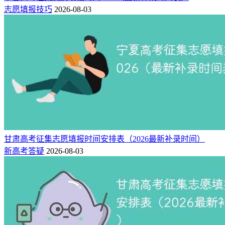
志愿填报技巧
2026-08-03
像中国农业大学草业科学专业，大一学生就能接受导师一对一
辅导，优秀学生大三就能做硕士课题研究。作为中国农业大学
甘肃高考征集志愿填报时间安排表（2026最新补录时间）
重点学科，草业科学系5年能拿到1个亿的科研基金。你说有多
新高考答疑
2026-08-03
土豪！
8、核电专业
核电专业的冷门主要源于国人认为与“核”相关的工作是高辐
射、不安全的。另一方面的原因是核电相关专业的学生普遍需
要高学历，学习周期比较长，让很多学生望而却步。