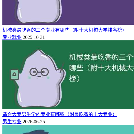
茶学专业是一个很小众的专业，根据网上显示，全国仅有少数
大学开设了这个专业。
虽然小众，但是想要学好这个专业，需要了解和学习的内容很
多。
机械类最吃香的三个专业有哪些（附十大机械大学排名榜）
专业就业
2025-10-31
除了学习泡茶这门基本功，还要学习审评、营销、营销管理等
课程，而且这门专业不是最近才开设的，而是1952年始于浙江
大学。
适合大专男生学的专业有哪些（附最吃香的十大专业）
男生专业
2026-06-25