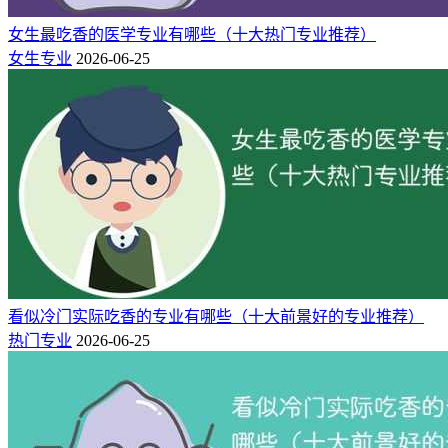
女生最吃香的医学专业有哪些（十大热门专业推荐）
女生专业
2026-06-25
监狱学专业培养系统掌握法学基础知识和监狱学、刑罚学、犯
罪心理学等专业知识，具有预防和打击刑事犯罪、执行刑罚、
管理教育改造罪犯的业务能力。
看似冷门实际吃香的专业有哪些（十大前景好的专业推荐）
热门专业
2026-06-25
本专业毕业生可以在公检法司和其他机关从事执法工作；在监
狱、劳教所、看守所等机关从事管理、罪犯教育和心理矫正工
作；也可以在机关、企事业单位从事法律和安全保卫工作。
这个专业目前只有三个院校开设了，分别是：中央司法警官学