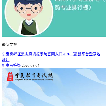
据阳光高考信息平台数据显示，动物医学专业的毕业生规模在
7000-8000人，本科就业率85%-90%。
最新文章
动物医学专业是以生物学为基础，它的基本任务是有效地防治
宁夏高考征集志愿填报系统官网入口2026（最新平台登录地
禽兽、伴侣动物、医学实验动物及其它观赏动物疾病。它是生
址）
物医学及社会预防医学的重要组成部分。
新高考答疑
2026-08-04
动物医学专业不是医学类专业，一般医学专业都得是研究生之
类的专业，但是宠物医学是不需要研究生的学历，所以这个专
业虽然选择的人比较少，但是对于当前的就业还是比较不错
的。
薪资待遇方面，不管是进宠物医院工作，还是自己开诊所，收
入各方面都不低。