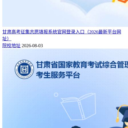
甘肃高考征集志愿填报系统官网登录入口（2026最新平台网
址）
2001年，浙江中医药大学首次招生听力学专业学生30人，如
院校地址
2026-08-03
今，听力学专业及相关专业一直是社会的稀缺性人才。
就业单位主要针对各级各类医疗康复机构、特殊教育学校等。
就业方向：本专业学生毕业后可到综合医院康复医学科、康复
中心（康复医院）从事康复治疗师技术工作，也可到疗养院、
保健中心、体育医院或运动队医务室、社区卫生服务机构等单
位从事康复治疗工作。
7、草业科学
随着高尔夫球场和足球场草坪的兴起，以及城市草坪绿化，让
草业科学专业人才需求不断攀升。作为一个既古老又年轻的专