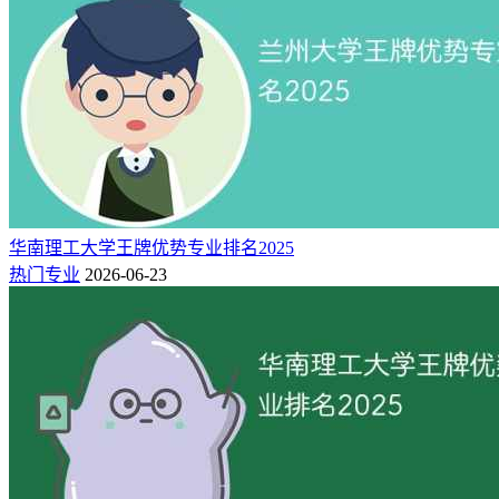
不过，国家文物局在《国家文物事业发展“十三五”规划》中提
出：未来全国博物馆公共文化服务人群覆盖率达到每25万人拥
有1家博物馆，同时文博人才培养“金鼎工程”明确。
“十三五”时期，培养各类文博人才达到1.8万人次以上；在文
物重点领域培养领军人才20名以上；每年举办专业技术培训班
华南理工大学王牌优势专业排名2025
10个以上；新增文物保护修复人才700名以上；举办贫困地区
热门专业
2026-06-23
文物专业技术和管理人员培训班30个以上。
这一规划收益最大的就是博物馆专业，以及关联度比较大的考
古学专业、科技考古专业、历史专业、古典文献学专业、图书
馆专业等，所以就业形式极好。
5、动物医学
现在养宠物的人越来越多，宠物相关的行业也犹如雨后春笋一