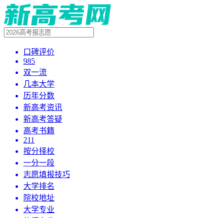
口碑评价
985
双一流
几本大学
历年分数
新高考资讯
新高考答疑
高考书籍
211
按分择校
一分一段
志愿填报技巧
大学排名
院校地址
大学专业