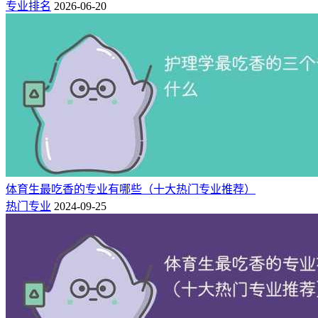
专业排名
2026-06-20
这个专业可谓是就业率最有保障的，因为它都是和民政部门直
接挂钩的。
每一届有开设这个专业的学校，就业率非常高，很多单位在学
生还没毕业的时候就到学校来“预定”人员。
体育生最吃香的专业有哪些（十大热门专业推荐）
热门专业
2024-09-25
因为行业的特殊性，待遇比普通行业要稍好一些。
这个专业近年来报考的人数虽然逐年在上升，但是竞争非常
小，就业缺口大，高薪中的高薪专业。
3、茶学专业