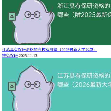
浙江省具有保研资格的15所院校及保研率
序号
学校名称
2025届保研率
2024届保研率
1
36.79%
40.26%
浙江大学
2
12.30%
11.54%
温州医科大学
3
11.12%
12.41%
浙江工业大学
4
9.60%
7.88%
中国美术学院
5
8.60%
7.00%
宁波大学
江苏具有保研资格的高校有哪些（2026最新大学名单）
6
7.50%
7.49%
推免保研
2025-11-13
浙江师范大学
7
6.37%
4.47%
浙江工商大学
8
4.42%
3.09%
杭州电子科技大学
9
3.67%
4.53%
杭州师范大学
10
/
5%
浙江中医药大学
11
/
3%
浙江理工大学
12
/
浙江农林大学
25年新增
13
/
浙江财经大学
25年新增
14
/