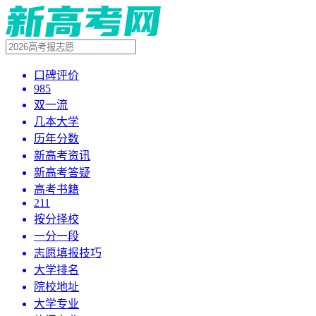
口碑评价
985
双一流
几本大学
历年分数
新高考资讯
新高考答疑
高考书籍
211
按分择校
一分一段
志愿填报技巧
大学排名
院校地址
大学专业