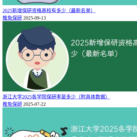
西湖大学
25年新增
15
/
宁波诺丁汉大学
25年新增
2025新增保研资格高校有多少（最新名单）
推免保研
2025-09-13
浙江省具有保研资格的大学一共有15所，毫无疑问
保研率最高
的是浙江大学
，每年6000多名本科生中能够保研继续攻读硕博
学位研究生的大概占据越2.5千人，这个比例是浙江最高的。
下面带大家盘点一下浙江地区高校保研名额数量。
1、浙江大学
浙江大学作为省内唯一一所985高校，保研率也是最高的，除
了2024年保研率超过了40%；其余年份基本是30%多，25年保
研率36.79%，部分专业如临床医学（5+3）、口腔医学
（5+3）等保研率超90%，计算机科学与技术、物理学等优势
浙江大学2025各学院保研率是多少（附具体数据）
学科保研率也较高。
推免保研
2025-07-22
2025届保研人数2686人，其中强基转段174人、长学制转段217
人。2026届保研人数2654人，其中支教团84人、长学制转段
205人。