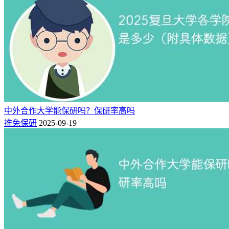
浙江师范大学2025年保研率7.50%，师范类专业保研率相对稳
定。
2025届保研人数373人，其中支教团19人、直博12人、卓越复
合80人、硕师计划25人。2026届保研人数416人，其中直博21
人、卓越复合79人、支教团29人、硕师计划27人。
7、浙江工商大学
中外合作大学能保研吗？保研率高吗
浙江工商大学的保研率为6.37%，相比往年还是有不小的提
推免保研
2025-09-19
升，期待未来能继续上升，这所低调却实力不凡的大学值得被
看到；
2025届保研人数267人，其中10人本硕博人才。2026届保研人
数358人。
8、杭州电子科技大学
杭州电子科技大学2025年保研率4.42%，近年保研率逐步提
升。