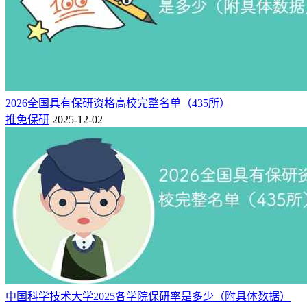
2、温州医科大学
温州医科大学2025年保研率12.30%，保研率持续增长。其中
眼视光医学、临床医学等专业保研率超20%，生物制药等专业
保研率较高。
2025届保研人数525人，其中“5+3”一体化转段173人，支教团
2026全国具有保研资格高校完整名单（435所）
名额3人。2026届保研人数437人，其中支教团8人。
推免保研
2025-12-02
3、浙江工业大学
浙江工业大学前4年保研率都在12%左右，25年保研率
11.12%，在双非院校里算是比较高的，甚至超过了一些211高
校；其中，计算机、信息工程等学院保研率相对较高。
2025届保研人数560人。2026届保研人数695人。
4、中国美术学院
中国美术学院2025年保研率9.60%，艺术类专业保研率有一定
中国科学技术大学2025各学院保研率是多少（附具体数据）
优势。2025届保研人数178人，其中支教团3人。2026届保研人