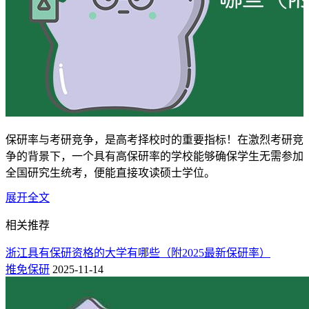
保研率与考研竞争，是高考择校时的重要指标！在激烈考研竞
争的背景下，一个具有高保研率的学校能够确保学生无需参加
全国研究生统考，便能直接攻读硕士学位。
展开全文
2025年，浙江一次新增4所高校推免资格，浙江农林大学、浙
江财经大学、西湖大学、宁波诺丁汉大学4所高校，这样全省
相关推荐
具有保研资格的院校达到15所。那么这些大学近些年的保研率
如何？以下为浙江省部分高校2025-2024年保研率的大致情
浙江具有保研资格的大学有哪些（附2025最新保研率）
况，快了看看吧！
推免保研
2025-11-14
浙江具有保研资格的大学名单（附2025保研率）