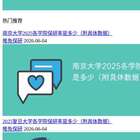
2025届保研人数216人，其中普通名额及特殊学术专长推免生
名额为149人，“本硕博一体化人才培养”专项计划64人，“2+2
热门推荐
辅导员”3人。
南京大学2025各学院保研率是多少（附具体数据）
9、杭州师范大学
推免保研
2026-06-04
杭州师范大学2025年保研率3.67%，整体保研率较低。
2025届保研人数230人，其中支教团3人。2026届保研人数285
人，其中硕师计划22人，普通推免生263人。
10、浙江理工大学
2025届保研人数180人。
11、浙江中医药大学
2026届保研人数381人。
2025复旦大学各学院保研率是多少（附具体数据）
推免保研
2026-06-04
12、浙江财经大学