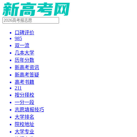
口碑评价
985
双一流
几本大学
历年分数
新高考资讯
新高考答疑
高考书籍
211
按分择校
一分一段
志愿填报技巧
大学排名
院校地址
大学专业