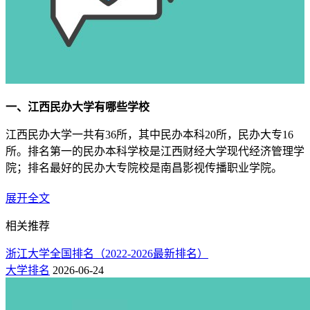
一、江西民办大学有哪些学校
江西民办大学一共有36所，其中民办本科20所，民办大专16
所。排名第一的民办本科学校是江西财经大学现代经济管理学
院；排名最好的民办大专院校是南昌影视传播职业学院。
1.江西民办本科院校排名榜
（附：学费）
展开全文
名
物理
历史
学费
相关推荐
院校
所在地
次
类
类
（元）
浙江大学全国排名（2022-2026最新排名）
江西财经大学现代经济管
13000-
1
469
515
九江市
大学排名
2026-06-24
14500
理学院
13000-
2
467
504
南昌航空大学科技学院
南昌市
15500