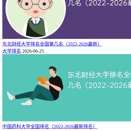
赣西科技职业学院
新余市
10900
江西新能源科技职业学
3
240
270
9180-9800
新余市
院
景德镇陶瓷职业技术学
景德镇
9000-
4
240
335
22000
院
市
5
240
345
-
鹰潭卫生职业学院
鹰潭市
东北财经大学排名全国第几名（2022-2026最新）
6
240
331
-
赣州起元职业学院
赣州市
大学排名
2026-06-25
江西樟树中医药职业学
7
228
354
9346-9535
宜春市
院
8888-
8
221
303
和君职业学院
赣州市
10120
9796-
9
220
325
江西航空职业技术学院
南昌市
11508
9690-
10
220
270
江西工商职业技术学院
南昌市
17200
8900-
11
220
339
九江理工职业学院
九江市
14600
9720-
12
220
324
江西科技职业学院
南昌市
16000
中国药科大学全国排名（2022-2026最新排名）
江西枫林涉外经贸职业