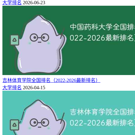
8160-
大学排名
2026-06-23
13
220
270
九江市
12800
学院
8820-
14
220
270
江西洪州职业学院
宜春市
15000
15
220
311
-
赣东职业技术学院
抚州市
16
220
314
-
赣州远恒佳职业学院
赣州市
三、江西民办大学简介
1.赣南师范大学科技学院
赣南师范大学科技学院是一所经国家教育部和江西省人民政府
批准设立，实施本科层次学历教育的全日制普通高等学校（院
吉林体育学院全国排名（2022-2026最新排名）
校国标代码：13439），是由赣南师范大学举办的独立学院。
大学排名
2026-04-15
办学20余年来，学院秉承赣南师范大学“扎根红土、潜心育人”
的办学传统，坚持“弘扬苏区精神，为地方经济社会发展培养
应用型人才”的办学定位，取得了丰硕的办学成果。学院先后
获评全省依法治校示范校、全省高校思想政治教育工作先进集
体、全省高校毕业生就业工作优秀单位等荣誉。