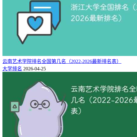
12000-
3
464
510
赣南师范大学科技学院
赣州市
13500
9500-
4
461
507
南昌大学共青学院
九江市
16500
13000-
5
461
510
南昌大学科学技术学院
九江市
14500
江西师范大学科学技术学
13000-
6
455
507
九江市
14500
院
12900-
7
454
496
南昌工学院
南昌市
云南艺术学院排名全国第几名（2022-2026最新排名表）
29800
大学排名
2026-04-25
15000-
8
454
499
南昌理工学院
南昌市
29000
13000-
9
454
504
江西农业大学南昌商学院
九江市
15500
10
451
502
-
南昌应用技术师范学院
南昌市
11
450
501
18000
江西工程学院
新余市
19800-
12
445
496
南昌交通学院
南昌市
21600
景德镇
10000-
13
445
502
景德镇艺术职业大学
21000
市