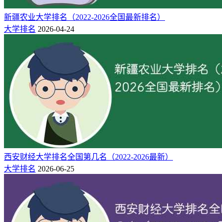
15800-
14
441
492
江西科技学院
南昌市
25000
新疆农业大学排名（2022-2026全国最新排名）
13000-
15
437
491
大学排名
2026-04-24
江西应用科技学院
南昌市
35000
13800-
16
429
486
江西软件职业技术大学
南昌市
29800
23500-
17
429
486
江西服装学院
南昌市
29000
13200-
18
421
486
南昌职业大学
南昌市
26300
11200-
19
220
270
江西泰豪动漫职业学院
南昌市
18600
9870-
20
220
270
共青科技职业学院
九江市
11910
2.江西民办大专院校排名榜
（附：学费）
西安财经大学排名全国第几名（2022-2026最新）
大学排名
2026-06-25
名
物理
历史
学费
院校
所在地
次
类
类
（元）
8000-
1
258
323
南昌影视传播职业学院
南昌市
14800
8000-
2
240
277