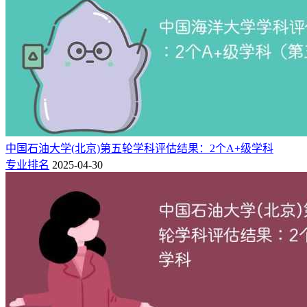
351
中国民航大学
3★
区域一流大学
364
中国劳动关系学院
3★
区域一流大学
377
中央司法警官学院
4★
中国高水平大学
387
中国人民警察大学
4★
中国高水平大学
407
中国民用航空飞行学院
3★
区域一流大学
453
中华女子学院
3★
区域一流大学
510
中国消防救援学院
2★
区域高水平大学
中国石油大学(北京)第五轮学科评估结果：2个A+级学科
这些“国字号”大学各有特色，在自己的领域内为我国发展作出
专业排名
2025-04-30
了卓越的贡献。对高三考生来说，也是报考的绝佳选择。
据榜单显示，2025年全国国字号高校仅有15所院校跻身全国百
强（对比2024，多了3所），6所高校跻身全国三十强，3所高
校挺进全国十强。接下来，就让我们一起走近这些高校，看看
究竟强在哪！
1、中国科学技术大学