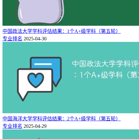
80
中央民族大学
6★
世界高水平大学
93
中央财经大学
5★
中国一流大学
101
中国医科大学
4★
中国高水平大学
中国政法大学学科评估结果：1个A+级学科（第五轮）
102
中国矿业大学(北京)
4★
中国高水平大学
专业排名
2025-04-30
105
中国地质大学(北京)
4★
中国高水平大学
106
中国药科大学
5★
中国一流大学
127
中央戏剧学院
6★
世界高水平大学
175
中央美术学院
6★
世界高水平大学
175
中央音乐学院
6★
世界高水平大学
183
中国计量大学
3★
区域一流大学
185
中国美术学院
5★
中国一流大学
231
中国人民公安大学
6★
世界高水平大学
231
中国音乐学院
6★
世界高水平大学
269
中国海洋大学学科评估结果：2个A+级学科（第五轮）
中国戏曲学院
5★
中国一流大学
专业排名
2025-04-29
298
中国青年政治学院
4★
中国高水平大学
320
中国刑事警察学院
5★
中国一流大学