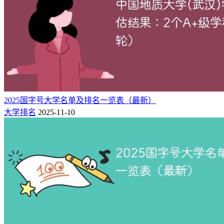
“国字号”高校大都是各个行业领域内办学特色鲜明、综合办学
实力较强的高校。
2012年，教育部下发了文件：设置高等学校的校名，再不能冠
以“中国”、“中华”、“国家”的字样。所以，目前冠名“中国”的
大学和“中国”的学院算是“绝版”了，正是因为如此，能够跻身
国字号大学的高校其含金量肯定不会低。
2025国字号大学名单及排名一览表（最新）
大学排名
2025-11-10
国字号大学排名一览表（2025最新）
全国排名
学校名称
星级
办学层次
3
中国科学院大学
8★
世界一流大学
9
中国社会科学院大学
8★
世界一流大学
9
中国科学技术大学
8★
世界一流大学
12
中国人民大学
8★
世界一流大学
15
国防科技大学
8★
世界一流大学