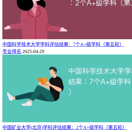
176
中央音乐学院
6★
世界高水平大学
183
中国美术学院
5★
中国一流大学
187
中国计量大学
3★
区域一流大学
228
中国音乐学院
6★
世界高水平大学
228
中国人民公安大学
6★
世界高水平大学
266
中国戏曲学院
5★
中国一流大学
中国科学技术大学学科评估结果：7个A+级学科（第五轮）
296
专业排名
2025-04-29
中国青年政治学院
4★
中国高水平大学
323
中国刑事警察学院
5★
中国一流大学
363
中国劳动关系学院
3★
区域一流大学
379
中央司法警官学院
4★
中国高水平大学
379
中国民航大学
3★
区域一流大学
389
中国人民警察大学
4★
中国高水平大学
409
中国民用航空飞行学院
3★
区域一流大学
456
中华女子学院
3★
区域一流大学
510
中国消防救援学院
2★
区域高水平大学
中国矿业大学(北京)学科评估结果：2个A+级学科（第五轮）
在这份榜单中，共计36所部属高校进入榜单！其中，中国科学