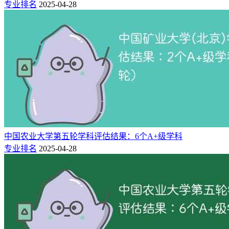
专业排名
2025-04-28
院大学全国排名第3名，雄居校友会2025中国国字号大学排名
第一。中国社会科学院大学、中国科学技术大学并列第二，中
国人民大学第四，国防科技大学第五。
附：2024国字号大学排名一览表（最新）
全国排名
学校名称
星级
办学层次
8
中国科学技术大学
8★
世界一流大学
11
中国人民大学
8★
世界一流大学
28
中国农业大学
7★
世界知名高水平大学
中国农业大学第五轮学科评估结果：6个A+级学科
45
中国海洋大学
6★
世界高水平大学
专业排名
2025-04-28
68
中国矿业大学
6★
世界高水平大学
69
中国石油大学(北京)
6★
世界高水平大学
71
中国政法大学
6★
世界高水平大学
75
中国地质大学(武汉)
6★
世界高水平大学
79
中国传媒大学
6★
世界高水平大学
79
中国石油大学(华东)
5★
中国一流大学