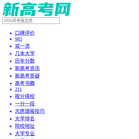
口碑评价
985
双一流
几本大学
历年分数
新高考资讯
新高考答疑
高考书籍
211
按分择校
一分一段
志愿填报技巧
大学排名
院校地址
大学专业