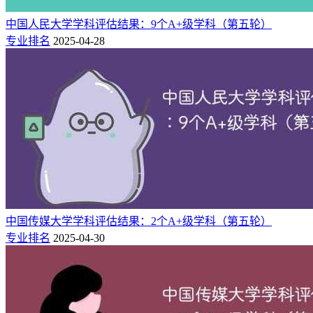
29
中国农业大学
7★
世界知名高水平大学
47
中国人民大学学科评估结果：9个A+级学科（第五轮）
中国海洋大学
6★
世界高水平大学
专业排名
2025-04-28
71
中国石油大学(北京)
6★
世界高水平大学
71
中国政法大学
6★
世界高水平大学
75
中国矿业大学
6★
世界高水平大学
79
中国地质大学(武汉)
6★
世界高水平大学
80
中国传媒大学
6★
世界高水平大学
80
中国石油大学(华东)
5★
中国一流大学
81
中央民族大学
6★
世界高水平大学
93
中央财经大学
5★
中国一流大学
103
中国矿业大学(北京)
4★
中国高水平大学
105
中国医科大学
4★
中国高水平大学
中国传媒大学学科评估结果：2个A+级学科（第五轮）
专业排名
2025-04-30
107
中国地质大学(北京)
4★
中国高水平大学
108
中国药科大学
5★
中国一流大学
134
中央戏剧学院
6★
世界高水平大学
176
中央美术学院
6★
世界高水平大学