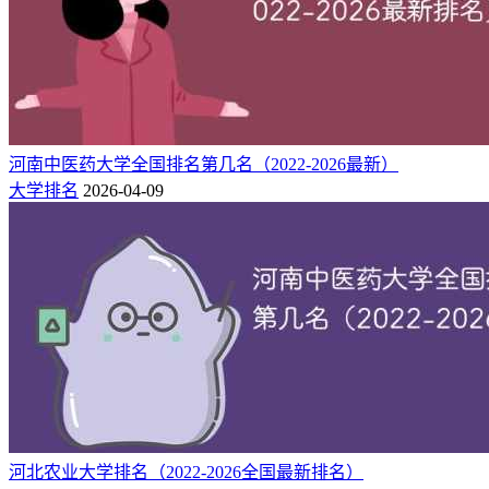
河北 石家
民
5
448 / 207066
448
河北外国语学院
庄市
办
河北 石家
民
6
448 / 207066
448
河北美术学院
庄市
办
河北金融学院（爱尔
河北 保定
公
7
450 / 203933
448
河南中医药大学全国排名第几名（2022-2026最新）
兰校区）
市
办
大学排名
2026-04-09
河北 沧州
民
8
451 / 202291
448
沧州交通学院
市
办
河北 石家
民
9
451 / 202291
448
河北工程技术学院
庄市
办
华北理工大学轻工学
河北 唐山
民
10
451 / 202291
448
院
市
办
注：
这里的“垃圾”大学并不是指“野鸡大学”，这些院校也都是
教育部备案，可以拿到本科毕业证的，只不过在录取分数线、
校园环境、住宿、食堂、口碑、人气、学习氛围等方面比较低
或者相对比较差，另外在学费方面可能比较贵。
河北农业大学排名（2022-2026全国最新排名）