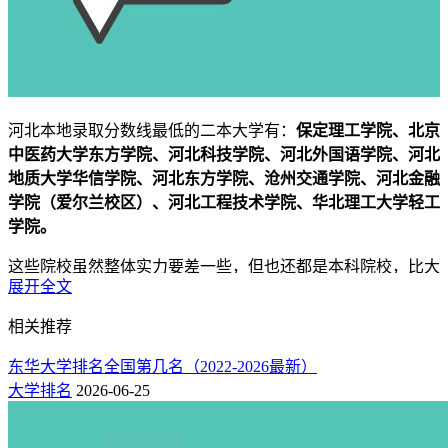
河北本地录取分数线最低的二本大学有：
保定理工学院、北京
中医药大学东方学院、河北科技学院、河北外国语学院、河北
地质大学华信学院、河北东方学院、沧州交通学院、河北金融
学院（爱尔兰校区）、河北工程技术学院、华北理工大学轻工
学院。
这些院校虽然整体实力要差一些，但也还都是本科院校，比大
展开全文
专强，是刚达到本科线考生最好的选择！
相关推荐
附：河北省易录取的十大二本大学名单（公办+民办）
东华大学排名全国第几名（2022-2026最新）
以下为往年在河北本科批次录取分数线较低的本地院校具体名
大学排名
2026-06-25
单，并进行了排序，仅供参考。
历史类（2024年）