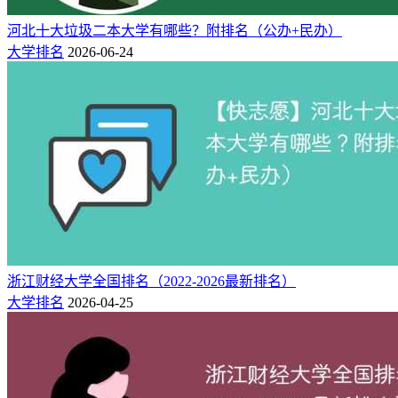
8
449 / 65868
449
河北东方学院
市
办
河北十大垃圾二本大学有哪些？附排名（公办+民办）
河北 沧州
民
大学排名
2026-06-24
9
450 / 65234
449
沧州交通学院
市
办
河北传媒学院（艺术
河北 石家
民
10
450 / 65234
449
类专业）
庄市
办
物理类（2024年）
名
性
最低分/最低
省控
院校
所在地
次
质
位次
线
河北 廊坊
民
1
448 / 207066
448
燕京理工学院
市
办
河北 保定
民
浙江财经大学全国排名（2022-2026最新排名）
2
448 / 207066
448
保定理工学院
市
办
大学排名
2026-04-25
河北传媒学院（艺术
河北 石家
民
3
448 / 207066
448
类专业）
庄市
办
河北 唐山
民
4
448 / 207066
448
河北科技学院
市
办