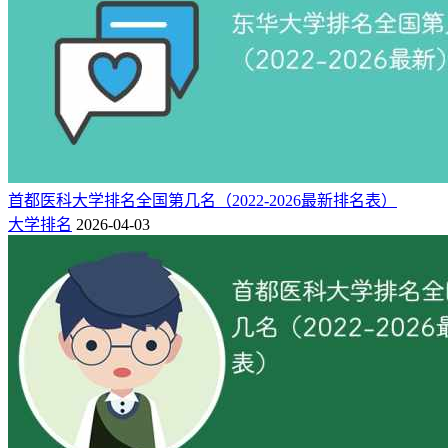
名
性
最低分/最低
省控
院校
所在地
次
质
位次
线
河北 廊坊
民
1
449 / 65868
449
燕京理工学院
市
办
河北 保定
民
2
449 / 65868
449
保定理工学院
市
办
北京中医药大学东方
河北 廊坊
民
3
449 / 65868
449
首都医科大学排名全国第几名（2022-2026最新排名表）
学院
市
办
大学排名
2026-04-03
河北 唐山
民
4
449 / 65868
449
河北科技学院
市
办
河北 石家
民
5
449 / 65868
449
河北外国语学院
庄市
办
河北地质大学华信学
河北 石家
民
6
449 / 65868
449
院
庄市
办
河北 石家
民
7
449 / 65868
449
河北美术学院
庄市
办
河北 廊坊
民