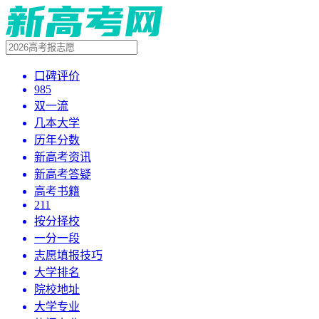
口碑评价
985
双一流
几本大学
历年分数
新高考资讯
新高考答疑
高考书籍
211
按分择校
一分一段
志愿填报技巧
大学排名
院校地址
大学专业