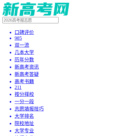
口碑评价
985
双一流
几本大学
历年分数
新高考资讯
新高考答疑
高考书籍
211
按分择校
一分一段
志愿填报技巧
大学排名
院校地址
大学专业