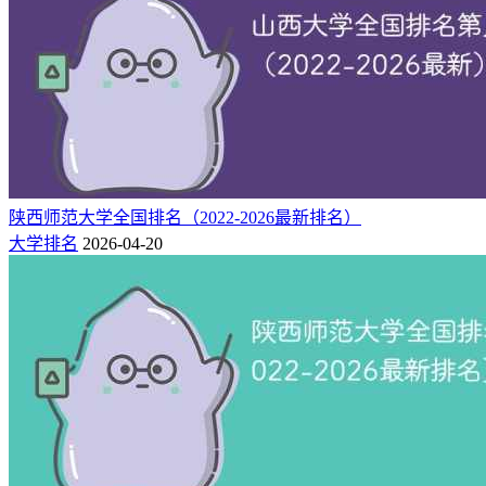
排
类
年份
院校
所在地
办学层次
名
型
南京警察
江苏 南京
政
中国知名大学、区域一
2026
455
学院
市
法
流大学
南京警察
江苏 南京
政
中国知名大学、区域一
2025
487
学院
市
法
流大学
南京警察
江苏 南京
政
中国知名大学、区域一
2024
484
陕西师范大学全国排名（2022-2026最新排名）
学院
市
法
流大学
大学排名
2026-04-20
南京警察
江苏 南京
政
中国知名大学、区域一
2023
483
学院
市
法
流大学
南京警察
江苏 南京
政
中国知名大学、区域一
2022
464
学院
市
法
流大学
二：南京警察学院简介
南京警察学院是公安部直属本科高等院校。学校前身是1949年
5月新生的南京市立农业职业学校，其办学历史可追溯至1941
年。1953年8月更名为江苏省南京林业学校，1994年9月，改建