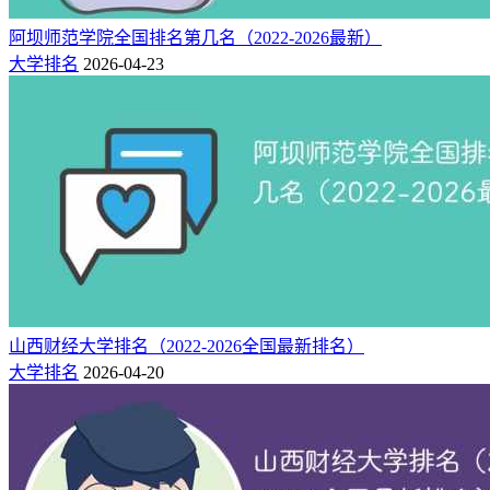
为林业部南京人民警察学校；2000年3月，升格为南京森林公
阿坝师范学院全国排名第几名（2022-2026最新）
安高等专科学校；2010年3月，升格为南京森林警察学院，开
大学排名
2026-04-23
始举办全日制普通本科教育。2018年12月，由国家林业和草原
局划转公安部领导管理；2023年2月，更名为南京警察学院。
2024年，获批硕士学位授予单位和警务硕士授权点。学校设有
仙林、花园路、安德门3个校区，占地总面积1346亩，建筑面
积25万㎡，教职工530人，全日制本科生6514人。
近年来，学校深度参与6项国家级重大专项任务，牵头制定行
业标准22项，提交智库报告68份，完成司法检验鉴定5995
项，实现技术成果转让12项，年均培训在职民警2847人次。打
造“智警学堂：食药环侦在线学习平台”，出版《环食药领域犯
罪办案指南》，承办环食药领域全国公安大比武；圆满完成全
山西财经大学排名（2022-2026全国最新排名）
国特警挑战赛、2025年中国—中亚五国特警赛事及第六届全国
大学排名
2026-04-20
警犬技术比赛等执裁任务。
是否是985
否
是否是211
否
是否是双一流
否
主管单位
公安部
-
创建时间
1953年
博士点数量