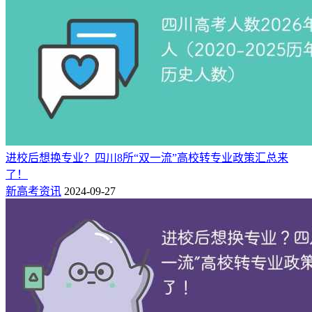
（但占用该专业接收总人数指标），直接转入其第一志愿专
业。对其余申请转专业学生，学校按专业从其当学期开设的课
程中选择4门课程（必修课、专业核心课优先）的期末考试成
绩作为其“考核成绩”（以卷面成绩为准，满分400分），“考核
成绩”与其第一学期“平均学分绩点成绩”（按“50+学分绩点
*10”折算，满分100分）相加确定其转专业成绩（满分500
分），并根据转专业成绩按平行志愿录取模式确定转专业学生
名单。
原文链接：
进校后想换专业？四川8所“双一流”高校转专业政策汇总来
了！
https://www.swpu.edu.cn/dean/info/1111/4108.htm
（复制链接到浏
新高考资讯
2024-09-27
览器即可打开）
四川农业大学
根据学校2023年转专业相关规定，所修读必修课加权平均成绩
专业排名前40%、已修读的所有课程无补考或重修记录且未受
过任何纪律处分的大一或大二在读学生可以申请转专业，符合