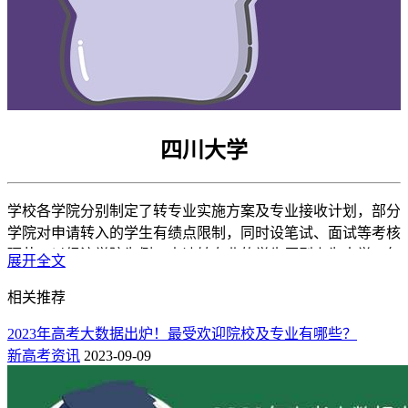
四川大学
学校各学院分别制定了转专业实施方案及专业接收计划，部分
学院对申请转入的学生有绩点限制，同时设笔试、面试等考核
环节。以经济学院为例，申请转专业的学生原则上为大学一年
展开全文
级和大学二年级全日制普通本科生，每位学生只能填报一个志
相关推荐
愿，获准转专业的学生不得放弃转专业资格，学生在校期间只
能办理一次转专业。申请转入经济学院的学生必修课学分绩点
2023年高考大数据出炉！最受欢迎院校及专业有哪些？
须达到 3.50，院内学生申请转专业必修课学分绩点须达到
新高考资讯
2023-09-09
3.00。提出转专业申请的学生，须通过经济学院的综合成绩考
核，方能录取。综合成绩考核内容分为三个部分：学业成绩、
笔试成绩和面试成绩。