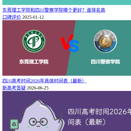
分和成绩要求且无未解除的违纪处分可以申请转专业。每学年
东莞理工学院和四川警察学院哪个更好？谁排名高
秋季学期选课开始前，学校统一公布下一年度学院转专业实施
口碑评价
2025-01-12
细则，学生可根据要求选择修读拟转入专业准入课程。秋季学
期第一周，各学院应根据学科专业特点，对申请转专业学生进
行全面考核，将考核结果通过学院网进行公示。
原文链接：
http://jwc.swjtu.edu.cn/vatuu/WebAction?
setAction=newsDetail&viewType=web&newsId=D231E9E4D389E
制链接到浏览器即可打开）
西南财经大学
四川高考时间2026年具体时间表（最新）
新高考答疑
2026-06-25
根据学校规定，申请转专业的学生须修读完人才培养方案规定
的第一学年全部课程。平均学分绩点按第一次总评成绩计算。
申请缓考后暂未 取得期末考试成绩的课程，转专业时期末成
绩按零分计算。学院由有关人员组成考核小组，对拟转入的学
生进行综合考评。考评成绩公示后，根据考评 成绩对拟转入