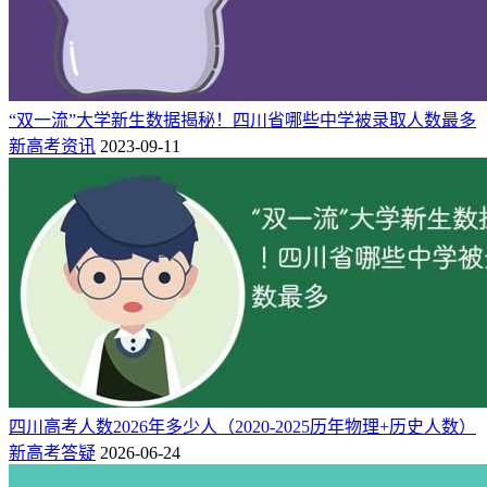
学生按成绩高低进行排序，提出拟录取名单。
原文链接：
http://jwc.swufe.edu.cn/__local/B/71/0F/B5C50243BF3C01DA
“双一流”大学新生数据揭秘！四川省哪些中学被录取人数最多
制链接到浏览器即可打开）
新高考资讯
2023-09-11
西南石油大学
学校规定，学生在本科专业一年级（或二年级）可自愿申请转
专业。其中，一年级新生转专业由学校统一组织实施，二年级
学生转专业由学校组织各相关学院具体实施。申请转专业的学
生需要在专业人才培养方案所规定的第一学期课程中无未修记
录，所选课程无缓考、旷考、不及格或取消考试资格记录，身
体条件符合申请转入专业的体检标准要求。学校一般于新生一
年级秋季学期第14-15周集中受理学生转专业申请。高考成绩
四川高考人数2026年多少人（2020-2025历年物理+历史人数）
在学校（分校区）在其所在省（自治区、直辖市）录取的同科
新高考答疑
2026-06-24
类新生中排名前5%，且其第一学期平均学分绩点不低于2.50
并符合转入限制条件要求的，不受拟转入专业接收人数限制