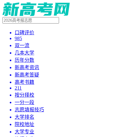
口碑评价
985
双一流
几本大学
历年分数
新高考资讯
新高考答疑
高考书籍
211
按分择校
一分一段
志愿填报技巧
大学排名
院校地址
大学专业