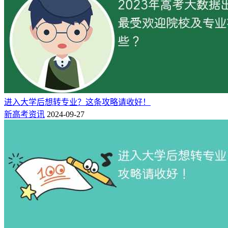
原文链接：https://jwc.scu.edu.cn/info/1081/9065.htm
（复制链接到
浏览器即可打开）
电子科技大学
学生在校期间共有两次转专业的机会，分别在大一学期末和大
二学期末。学生可以在大类里面转专业，也可以跨出大类，转
进入大学后想转专业？这条攻略请收好！
专业。转专业的原则为：转出学院无限制，转入学院有要求。
新高考资讯
2024-09-27
原文链接：
https://mp.weixin.qq.com/s/5jecSMMoDZUrok41nXBZxg
（复制
链接到浏览器即可打开）
西南交通大学
学校规定，在读大一或大二的本科生， 达到专业准入课程学