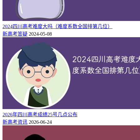
转专业条件的学生在申请转专业时，可填报两个 专业志愿，
按第一志愿、第二志愿顺序分批审核。学院应对申请转入相关
专业的学 生进行综合考核，择优录取。
2024四川高考难度大吗（难度系数全国排第几位）
新高考答疑
2024-05-08
原文链接：
https://jiaowu.sicau.edu.cn/web/web/web/rule/202301.pdf
（复制链
接到浏览器即可打开）
成都理工大学
根据学校2023年转专业相关规定，符合可申请转专业条件的学
生转出不设限，转入实施综合考核。申请转专业学生需为大
一、大二、大三本科在校学生，身心健康，思想政治表现良
好，对拟转入的专业有一定的特长和志向。大一学生参加学校
2026年四川高考成绩25号几点公布
统一组织的转专业笔试和专业考核，符合条件者平级转入相同
新高考资讯
2026-06-24
年级修读。往届学生经专业考核，符合条件者降级转入下一年
级修读。大一学生根据笔试平均成绩（占50%）和秋季学期计