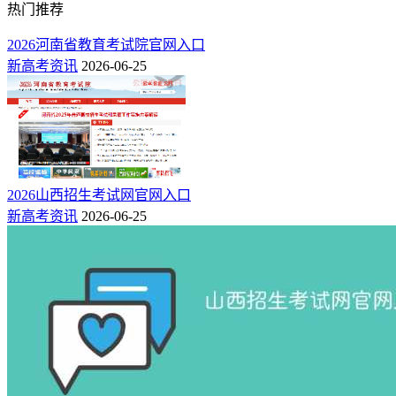
热门推荐
https://www.cdutcm.edu.cn/jwc/glwj/xxglgd/content_73084
（复制
链接到浏览器即可打开）
2026河南省教育考试院官网入口
注：以上部分政策整理自高校2022年转专业相关规定，具体情
新高考资讯
2026-06-25
况请以学校最新公布为准。
相关推荐：
高三必看，2024高考，全年重要事项早提示
20种高中选科组合超全解析！各种注意点一目了然！！
2026山西招生考试网官网入口
新高考资讯
2026-06-25
这30所“学院”将更名为“大学”！24届考生特别关注！