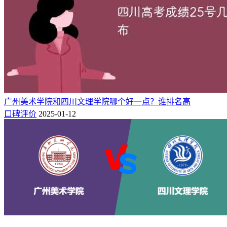
划内课程平均成绩（占50%）进行综合排序，并按各专业可接
收转专业人数的150%，确定可参加专业考核学生名单。通过
资格审核的往届降转学生直接参加专业考核。
原文链接：
https://mp.weixin.qq.com/s/0wLZIGmIQTRfoRYbaAisqQ
（复制
链接到浏览器即可打开）
成都中医药大学
广州美术学院和四川文理学院哪个好一点？谁排名高
口碑评价
2025-01-12
转专业工作在大学一年级进行，原则上每年5月举行考核，具
体时间由学校提前公布。学生在校期间只有一次申请转专业的
机会，且只能申请一个专业。获准转入新专业的学生，须降级
从一年级开始修读。原专业修读的时间，计入学业修读总时
间。转专业考核方式为笔试，科目包含拟转入专业的基础课程
和专业课程，共计2门。
原文链接：