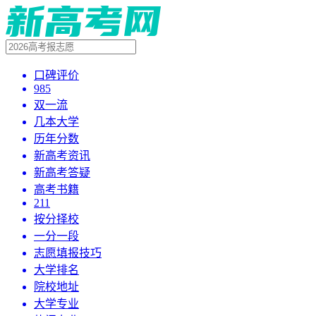
口碑评价
985
双一流
几本大学
历年分数
新高考资讯
新高考答疑
高考书籍
211
按分择校
一分一段
志愿填报技巧
大学排名
院校地址
大学专业