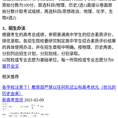
原始分数为100分，首选科目(物理、历史2选1)直接以卷面原
始分数计取考试成绩，再选科目(思想政治、地理、化学、生
物4选2)
3、招生办法
根据考生的高考总成绩，参照普通高中学生的综合素质评价，
择优录取。各招生院校要研究制定高中学生综合素质评价结果
的具体使用办法，并在招生章程中明确。按物理、历史两类，
分别列出招生计划，分别划线，分别录取。
以院校或专业志愿为基础单位，每一所院校或专业志愿分为6
个专业志愿和1个“专业服从”志愿。
展开全文
根据专业分类，投档分为普通类，艺术类，体育类。根据考生
相关推荐
的高考总成绩由高到低，按1:1的比例录取。
各学校注意了！教育部严禁以任何形式公布高考状元（状元的
总分相同的考生，按下列规则进行排序。对普通类专业类别，
历史由来）
按考生语文、数学两科成绩之和，语文或数学单科最高成绩，
新高考资讯
2021-02-09
外语单科成绩，首选科目单科成绩，再选科目单科最高成绩，
再选科目单科低分排序投档；若仍相同，比较考生的志愿顺
序，先排第一位，后排第二位，志愿顺序相同则全部投档。对