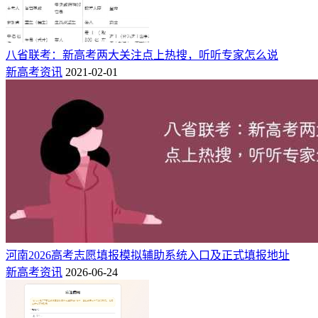
艺术、体育类专业类别的平行志愿录取，按考生文化成绩、语
文、数学两科之和、语文或数学单科最高成绩、外语单科成
绩、首选科目单科成绩、复选科目单科最高成绩的排序；如仍
八省联考：新高考两大关注点上热搜，听听专家怎么说
相同，比较考生志愿的最高成绩，先在第一志愿中进行排序，
新高考资讯
2021-02-01
后在第二志愿中进行排序，然后在第二志愿中进行排序，最后
一志愿中进行排序。
4、2021年湖南省高考时间安排：
日期
上午
下午
6月7日
语文（9:00-11:30）
数学（15:00-1
6月8日
物理/历史（9:00-10:15）
英语（15:00-1
化学（8:30-9:45）
思想政治(14:30
6月9日
地理（11:00-12:15）
生物(17:00-18
河南2026高考志愿填报模拟辅助系统入口及正式填报地址
注：全国统考科目时间安排以教育部公布的为准 。
新高考资讯
2026-06-24