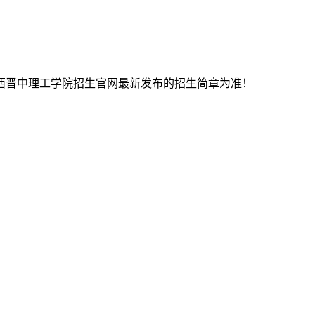
山西晋中理工学院招生官网最新发布的招生简章为准！
才能被录取，可以参考2025年的普通批招生数据。