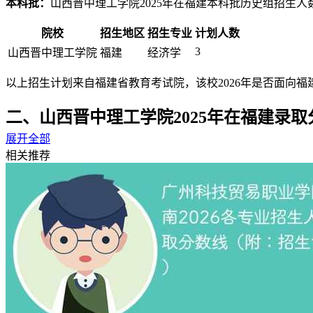
本科批：
山西晋中理工学院2025年在福建本科批历史组招生人
院校
招生地区
招生专业
计划人数
3
山西晋中理工学院
福建
经济学
以上招生计划来自福建省教育考试院，该校2026年是否面向
二、山西晋中理工学院2025年在福建录取分
展开全部
山西晋中理工学院2026年的录取分数线，要等到今年高考录
相关推荐
（一）2025年录取分数线（普通批）
2025年山西晋中理工学院在福建省的录取分数线及位次如下：
历史组：
（本科批）最低458分，全省位次23671名。
物理组：
（本科批）最低478分，全省位次87828名。
（二）2026年录取分数线趋势预测