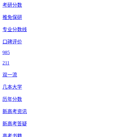
考研分数
推免保研
专业分数线
口碑评价
985
211
双一流
几本大学
历年分数
新高考资讯
新高考答疑
高考书籍