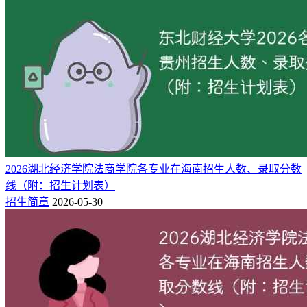
3
4500
分析检验技术
3
4500
应用电子技术
3
4500
婴幼儿托育服务与管理
3
4500
宝玉石鉴定与加工
3
4500
旅游管理
3
4500
广告艺术设计
3
4500
环境艺术设计
3
4500
室内艺术设计
2026湖北经济学院法商学院各专业在海南招生人数、录取分数
3
4500
导游
线（附：招生计划表）
3
4500
工艺美术品设计
招生简章
2026-05-30
3
4500
智慧旅游技术应用
3
8000
空中乘务
3
4500
电气自动化技术
3
4500
钻探工程技术
3
4500
工业机器人技术
3
4500
建筑工程技术