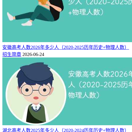
3+3模式
工程测量技术、大数据与会计、电子商
综合类
省份
务等
传统模式
地质调查与矿产普查、无人机应用技
理科
省份
术、应用化工技术等
五、咨询联系方式与官方渠道
安徽高考人数2026年多少人（2020-2025历年历史+物理人数）
招生简章
2026-06-24
若考生及家长在报考过程中有疑问，可通过以下官方渠道咨
询，获取最权威的招生信息：
招生咨询电话：0938-2793278
学校地址：甘肃省天水市麦积区廿里铺18号
招生信息网：https://zjc.gipc.edu.cn/（可查询招生计划、历年分
数线、录取进程等）
湖北高考人数2025年多少人（2020-2024历年历史+物理人数）