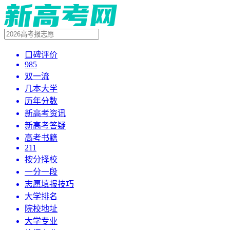
口碑评价
985
双一流
几本大学
历年分数
新高考资讯
新高考答疑
高考书籍
211
按分择校
一分一段
志愿填报技巧
大学排名
院校地址
大学专业