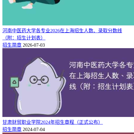
3
4500
物联网应用技术
3
4500
数字化设计与制造技术
3
4500
智能机电技术
河南中医药大学各专业2026在上海招生人数、录取分数线
3
4500
光伏工程技术
（附：招生计划表）
招生简章
2026-07-03
注：以上专业均为普通专科批次招生，不含艺体类、专项计划
等特殊类招生。
三、2025年分省招生计划人数
甘肃工业职业技术大学2025年分省招生计划已由各省教育考试
院陆续公布，以下为全国各省份招生人数汇总（最终计划以各
省教育考试院公布的为准）：
1、重点招生省份
甘肃财贸职业学院2024年招生章程（正式公布）
甘肃省作为甘肃工业职业技术大学的所在省份，2025年该校在
招生简章
2024-07-04
甘肃省普通类专科批招生计划共计1320人，这一招生规模在全