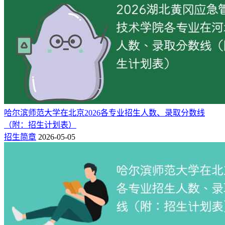
招生规模：2025年计划招收普通专科生1547人，以甘肃
生源为主。
录取原则：实行“分数优先、遵循志愿”的录取政策。
选科要求：老高考省份考生按理工类、文史类分类报
考；高考综合改革省份考生报考，选考科目需符合我校
相应专业选考科目要求。
哈尔滨师范大学在北京2026各专业招生人数、录取分数线
二、2025年招生专业目录一览
（附：招生计划表）
招生简章
2026-05-05
甘肃工业职业技术大学2025年专科招生共69个专业，涵盖应用
化工技术、测绘地理信息技术、智能建造技术、地质调查与矿
产普查、工业互联网技术、材料成型及控制技术等，具体专
业、学制及学费标准如下（数据来源：甘肃工业职业技术大学
招生网）：
专业类别
学制
学费（元/年）
3
4500
应用化工技术