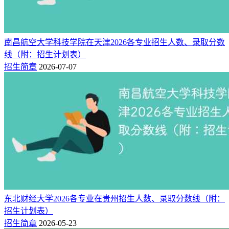
3
4500
测绘地理信息技术
3
4500
智能建造技术
3
4500
南昌航空大学科技学院在天津2026各专业招生人数、录取分数
地质调查与矿产普查
线（附：招生计划表）
3
4500
工业互联网技术
招生简章
2026-07-07
3
4500
材料成型及控制技术
3
4500
供用电技术
3
4500
视觉传达设计
3
4500
信息安全技术应用
3
4500
摄影测量与遥感技术
3
4500
无人机应用技术
3
4500
工程测量技术
3
4500
大数据与会计
3
4500
现代物流管理
东北财经大学2026各专业在贵州招生人数、录取分数线（附：
3
4500
邮政快递运营管理
招生计划表）
3
4200
电子商务
招生简章
2026-05-23
3
4500
环境监测技术