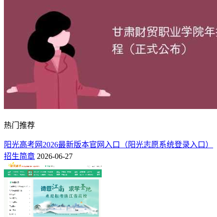
国各省中位居首位，为甘肃考生提供了更多近距离就读机会。
在外省招生计划中，青海省招生人数最多，达到了37人，其次
为山东省25人、河北省25人、河南省20人，是甘肃工业职业技
术大学外省招生的核心区域。
2、甘肃工业职业技术大学2025年全国招生计划一览
表（普通批）
招生省市
计划数（人）
招生省市
计划数（人）
1320
37
甘肃
青海
热门推荐
25
25
山东
河北
阳光高考网2026最新版本官网入口（阳光志愿系统登录入口）
20
16
河南
安徽
招生简章
2026-06-27
15
15
陕西
宁夏
12
10
山西
湖北
10
10
湖南
江西
9
7
贵州
新疆
4
4
四川
广东