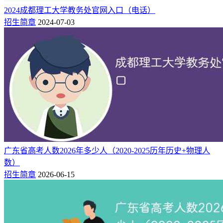
​2024成都理工大学教务处官网入口（电话）
4
2
云南
内蒙古
招生简章
2024-07-03
2
江苏
注：考生需查阅本省教育考试院发布的甘肃工业职业技术大学
分专业招生计划表，核对目标专业具体招生名额、选科要求、
报考限制等细节。
四、选考科目要求
2025年甘肃工业职业技术大学，针对不同考生类型，制定了明
确的选考科目要求：
广东省高考人数2026年多少人（2020-2025历年历史+物理人
考生类型
选科要求
适用专业范围
数）
现代分析测试技术、电气工程及自动
物理必选
招生简章
2026-06-15
化、机械设计制造及自动化等
3+1+2模
历史必选
智慧旅游技术应用
式省份
物理或历
视觉传达设计、信息安全技术应用、测
史均可
绘地理信息技术等