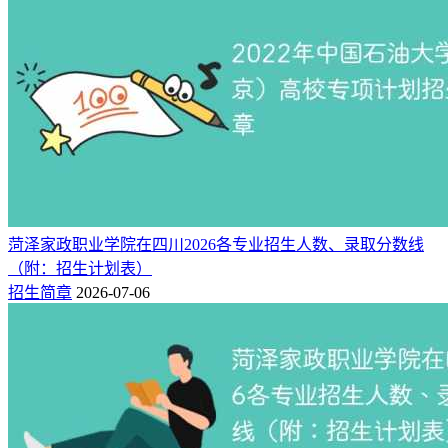
3
4500
机电一体化技术
3
4500
电梯工程技术
3
4500
智能制造装备技术
3
4500
智能控制技术
3
4500
风力发电工程技术
3
4500
机械制造及自动化
3
4500
数控技术
3
4500
电力系统自动化技术
菏泽家政职业学院在四川2026各专业招生人数、录取分数线
3
4500
输配电工程技术
（附：招生计划表）
3
4500
数字媒体艺术设计
招生简章
2026-07-06
3
4500
汽车技术服务与营销
3
4500
大数据技术
3
4500
工程造价
3
4500
城市轨道交通机电技术
3
4500
人工智能技术应用
3
4500
汽车检测与维修技术