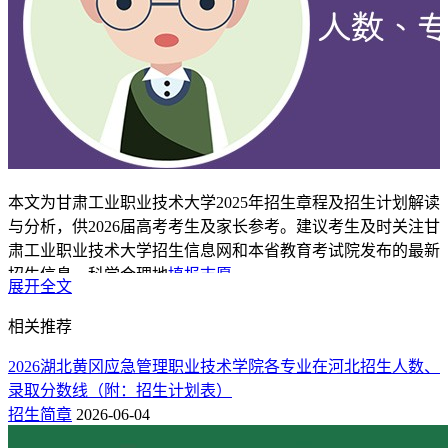
本文为甘肃工业职业技术大学2025年招生章程及招生计划解读
与分析，供2026届高考考生及家长参考。建议考生及时关注甘
肃工业职业技术大学招生信息网和本省教育考试院发布的最新
招生信息，科学合理地
填报志愿
。
展开全文
一、学校简介与招生概况
相关推荐
2026湖北黄冈应急管理职业技术学院各专业在河北招生人数、
甘肃工业职业技术大学位于甘肃省天水市，是理工类公办全日
录取分数线（附：招生计划表）
制普通本科高等学校。
招生简章
2026-06-04
招生政策要点：