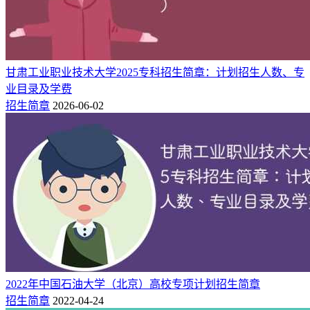
3
4500
核与辐射检测防护技术
3
4500
汽车制造与试验技术
3
4500
道路与桥梁工程技术
甘肃工业职业技术大学2025专科招生简章：计划招生人数、专
3
4500
新能源汽车技术
业目录及学费
3
4500
计算机应用技术
招生简章
2026-06-02
3
4500
水文与工程地质
3
4500
建筑消防技术
3
4500
岩土工程技术
3
4500
道路工程造价
3
4500
建设工程管理
3
4500
核电站动力设备运行与维护
3
4500
安全技术与管理
3
4500
地球物理勘探技术
3
4500
模具设计与制造
2022年中国石油大学（北京）高校专项计划招生简章
3
4500
智能焊接技术
招生简章
2022-04-24
3
4500
机电设备技术