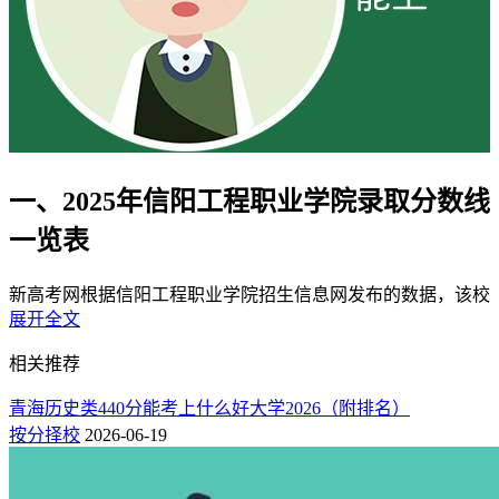
一、2025年信阳工程职业学院录取分数线
一览表
新高考网根据信阳工程职业学院招生信息网发布的数据，该校
展开全文
2025年最低录取分数线如下：
相关推荐
安徽省
：（专科批）物理类205分、历史类205分。
青海历史类440分能考上什么好大学2026（附排名）
招生省份（批次）
科目
最低分
最低位次
分差
按分择校
2026-06-19
205
320614
5
物理类
安徽（专科）
205
140963
5
历史类