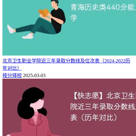
专业录取分及位次排名详见：https://www.hfplg.com/zhiyuan/
二、2026年报考分数预测与建议
基于
快志愿助手
整合2023-2025年招生数据，通过院校热度、
报考趋势、位次变化率等关键指标综合分析，信阳工程职业学
院2026年录取分数线预测及报考建议如下：
在外省预测
北京卫生职业学院近三年录取分数线及位次表（2024-2022历
年对比）
安徽：
专科批物理类预计在206分左右，历史类约在207分。
按分择校
2025-03-03
以上预测分仅供参考，实际录取分数线可能因当年招生人数、
报考人数、试题难度等因素有所浮动。
建议2026年考生重点参考信阳工程职业学院近三年相关专业在
本省的录取位次，同时结合省教育考试院发布的最新招生计划
及个人成绩排名，综合研判，科学决策。