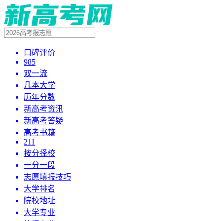
口碑评价
985
双一流
几本大学
历年分数
新高考资讯
新高考答疑
高考书籍
211
按分择校
一分一段
志愿填报技巧
大学排名
院校地址
大学专业