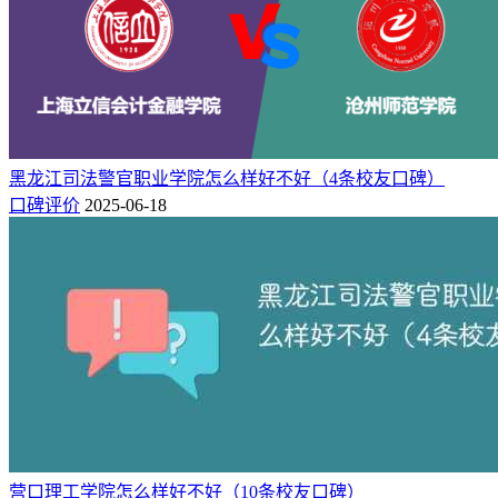
二、专业实力对比
从专业排名方面，根据校友会2024中国大学一流专业排名榜
单，承德医学院位居全国第268名（应用型），北京警察学院
位居全国第356名（应用型），
承德医学院专业排名相比北京
警察学院高88个位次，整体专业实力要强于北京警察学院。
黑龙江司法警官职业学院怎么样好不好（4条校友口碑）
口碑评价
2025-06-18
院校
专业排名
8★
7★
6★
5★
4★
3★
0
0
3
5
3
2
承德医学院
268（应用型）
0
0
1
4
2
0
北京警察学院
356（应用型）
注：★代表星级专业，数字越高专业等级越高。
不过从具体的专业来看，两所高校都有各自独特的优势专业，
详细如下。
承德医学院王牌专业有：
康复治疗学（A++）、临床医学
（A+）等3个专业获得2024中国六星级专业（6★），跻身中
国顶尖应用型专业专业行列。医学影像学（A+）、中医学
营口理工学院怎么样好不好（10条校友口碑）