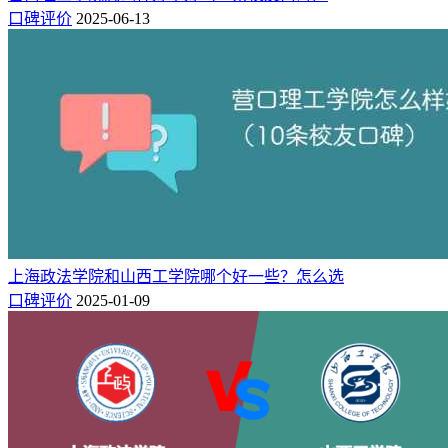
（A+）、针灸推拿学（A+）、生物医学工程（A）、应用心
口碑评价
2025-06-13
理学（A+）等5个专业荣获2024中国五星级专业（5★），入
选中国一流应用型专业专业行列。
北京警察学院王牌专业有：
网络安全与执法（A++）等1个专
业获得2024中国六星级专业（6★），跻身中国顶尖应用型专
业专业行列。涉外警务（A+）、公安管理学（A）、治安学
（A）、刑事科学技术（A）等4个专业荣获2024中国五星级专
业（5★），入选中国一流应用型专业专业行列。
三、综合对比分析
上海政法学院和山西工学院哪个好一些？怎么选
综上对比，
承德医学院在综合排名上整体实力要强于北京警察
口碑评价
2025-01-09
学院！
不过在专业实力方面各有优势，如果你倾向于康复治疗
学、临床医学、护理学等专业，可以选择承德医学院，如果你
更倾向于网络安全与执法、涉外警务、公安管理学等专业，可
以选择北京警察学院。
相关推荐：