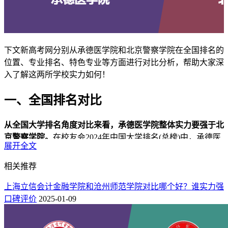
下文新高考网分别从承德医学院和北京警察学院在全国排名的
位置、专业排名、特色专业等方面进行对比分析，帮助大家深
入了解这两所学校实力如何！
一、全国排名对比
从全国大学排名角度对比来看，承德医学院整体实力要强于北
京警察学院。
在校友会2024年中国大学排名(总榜)中，承德医
展开全文
学院全国排名第339位，与全国排名第503位的北京警察学院相
比，高了164个位次，排在北京警察学院之前。
相关推荐
年份
院校
全国排名
总分
星级
办学层次
上海立信会计金融学院和沧州师范学院对比哪个好？谁实力强
2024
339
60.22
承德医学院
1★
区域知名大学
口碑评价
2025-01-09
2024
503
60.05
北京警察学院
3★
区域一流大学