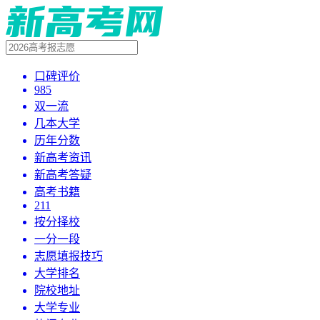
口碑评价
985
双一流
几本大学
历年分数
新高考资讯
新高考答疑
高考书籍
211
按分择校
一分一段
志愿填报技巧
大学排名
院校地址
大学专业