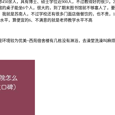
职称450余人，具有博士、硕士学位近900人，不过教得好的很
的桌子能坐6个人，很大的，到了期末图书馆就不够塞人了，要
我就是苏南人，不过学校还有很多门面店做餐饮的，也不贵，1
水平，算便宜的6、不满意的就是老师教学水平不高
是环境较为优美~西苑宿舍楼有几栋没有淋浴，去澡堂洗澡叫麻
格且重视诚信，对各门功课要求也高。学习氛围浓！对外交流机
ology）坐落在江南历史文化古城、美丽富饶的长三角腹地——江苏省常州
填了南京审计学院，差3分，于是进了江苏理工学院。学校一般，