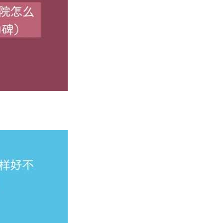
软科大学排行榜中排名第317位，在武书连大学排行榜中排名第4
学
学
学
学
名城——江苏省常州市，是江苏省与常州市共建的省属全日制普通
决策咨询重点研究基地。
系健全，坚持“以人为本、注重能力、分型培养、全面发展”的人
台（项目）29个（项），国家一流（精品）课程9门，江苏省一
创新创业大赛、“挑战杯”全国大学生课外学术科技作品竞赛、“挑
多项。学校为地方经济社会发展培养输送了10多万名毕业生，培