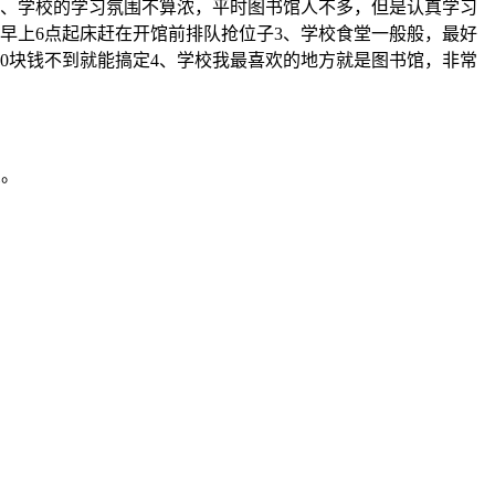
少。2、学校的学习氛围不算浓，平时图书馆人不多，但是认真学习
早上6点起床赶在开馆前排队抢位子3、学校食堂一般般，最好
0块钱不到就能搞定4、学校我最喜欢的地方就是图书馆，非常
烦。
会较多，主要看自己想不想或有无条件。重视技能训练和技能大
市。学校创建于1984年，是以工为主，理、经、管、艺、教、文、法等多
但还是有感情的。拿着江理工的文凭走上社会，通常没有任何优势。