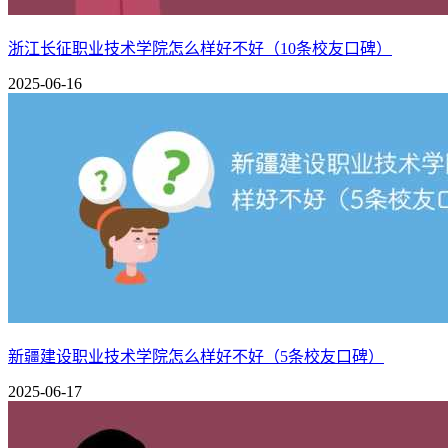
如果想要有所作为，最好考个研究生，读个清华什么的。好的
浙江长征职业技术学院怎么样好不好（10条校友口碑）
口碑8：
2025-06-16
学校的师资力量雄厚，课余生活丰富。学校有成熟的培养系统
口碑9：
学校风景很美，学生真的超级朴实，打印什么的都是自己付钱
管阿姨有些没素质。
口碑10：
学校附近环境不错，师资力量和教学水平也不错，学习氛围挺
多，学校最好的专业是金融方面的，商学院是学校里最好的学
以上只是部分网友的评价，对于江苏理工学院怎么样好不好，
新疆建设职业技术学院怎么样好不好（5条校友口碑）
最后祝大家能考上心仪的大学！
2025-06-17
江苏理工学院全国排名