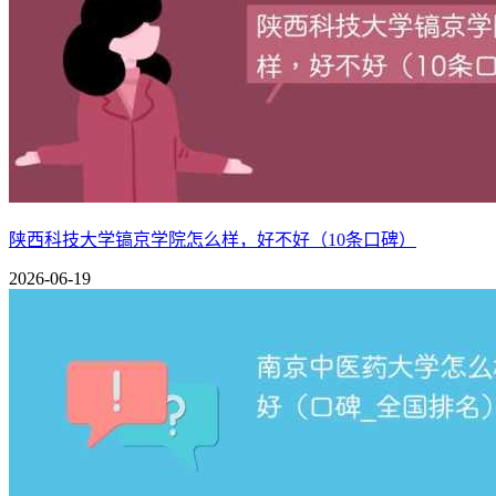
根据校友会排行榜数据看，江苏理工学院全国排名第323位，在
院校
排行榜
排名
所在地
类型
办学层次
323
江苏理工学院
校友会
江苏 常州市
理工
区域知名大
317
江苏理工学院
软科
江苏 常州市
理工
区域知名大
422
江苏理工学院
武书连
江苏 常州市
理工
区域知名大
572
江苏理工学院
录取难易度
江苏 常州市
理工
区域知名大
陕西科技大学镐京学院怎么样，好不好（10条口碑）
详见：
江苏理工学院排名全国第几名（2022-2025最新）
2026-06-19
江苏理工学院简介：
江苏理工学院坐落于“中吴要辅、八邑名都”的国家历史文化
单位、全国首批职教师资培养培训重点建设基地和江苏省首批
学校深入实施新时代本科教育质量提升行动计划，人才培养体
奖3项、省级教学成果奖20多项。现有国家和省级人才培养平
等省级项目136个（门、部）。学生在中国“互联网+”大学生
大学生电子设计竞赛等各类竞赛中获国家级、省级奖励2500