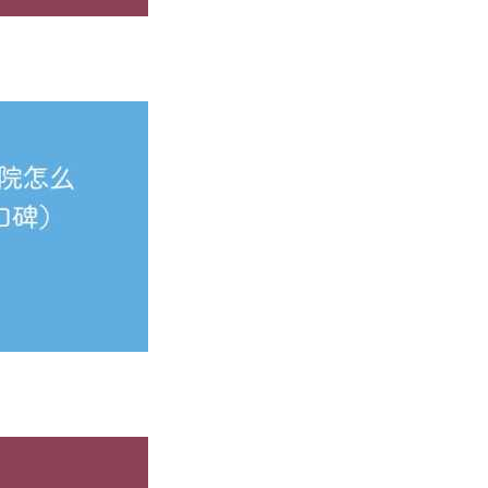
学历虽不是万能的，但是是一个光环效应，会给你带来很多机会
，力求培养高质量的人才。通过更多的实习经历增加学生的动手
就行了，不锁车子从来不会被偷。缺点为啥第一年让我们女生住
好，学校的图书馆超级豪华，是常州最好的，在整个江苏也是排
院。
相信已经有了初步判断~