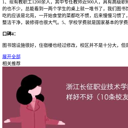
1、现有教职工1200余人，其中专任教师近900人，具有高级
的也不少，总能看到一两个学生的桌上就一堆书了，我们图书馆
吃的应该是北苑，一开始食堂的菜都吃不惯，后来慢慢习惯了，
整洁干净，装修得也很大气。5、学校学费就是国家基本的学费
口碑4：
图书馆设施很好，住宿楼也经过修改，校区并不是十分大，但
口碑5：
展开全部
相关推荐
学校对学生要求严格，对学生毕业要求较高。平时期末考试严
赛。有许多实操课
口碑6：
江苏理工学院（Jiangsu University of Techn
学科协调发展，具有鲜明特色的省属普通本科院校。
口碑7：
我高考是483分，本一是501分，本二是465分，第一志愿