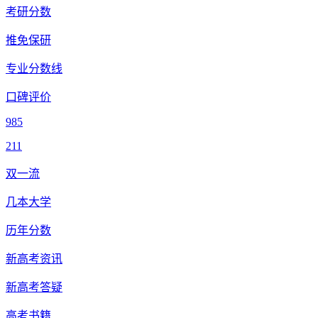
考研分数
推免保研
专业分数线
口碑评价
985
211
双一流
几本大学
历年分数
新高考资讯
新高考答疑
高考书籍