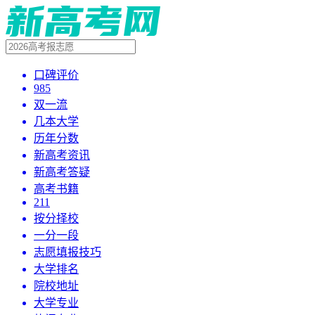
口碑评价
985
双一流
几本大学
历年分数
新高考资讯
新高考答疑
高考书籍
211
按分择校
一分一段
志愿填报技巧
大学排名
院校地址
大学专业