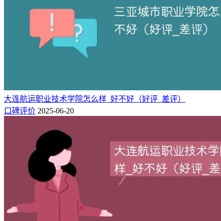
口碑3：
学校还可以吧，有三个小区，不过老旧，但都在市中心，很方
便，最大的校区是北校区，在火车站附近，人最多，职业技术
学院都差不多，如果本地就学校就没必要跑太远去别的城市学
习
口碑4：
大连航运职业技术学院怎么样_好不好（好评_差评）
从学生角度来讲，受益匪浅，教师认真负责，呕心沥血，校领
口碑评价
2025-06-20
导对学生十分关心。所开专业这是针对当前比较受用的技能来
学习！给学生提供更好的出路。
口碑5：
凑活，设备并不多，但是该有的也
有，，，，，，，，，，，，，，，，，，，，，，，，，，
口碑6：