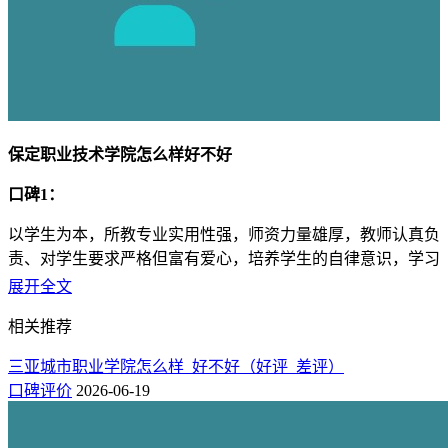
保定职业技术学院怎么样好不好
口碑1：
以学生为本，所教专业实用性强，师资力量雄厚，教师认真负
责、对学生要求严格但富有爱心，培养学生的自律意识，学习
氛围浓厚，学习生活设施完备，环境优美，学费适中，
展开全文
口碑2：
相关推荐
好，我们学校非常美丽，离着北京特别近，风景好专业好，朋
三亚城市职业学院怎么样_好不好（好评_差评）
友好 老师的科研水平想的高，在很多杂志期刊上发表过文
口碑评价
2026-06-19
章，如果你能来我们学校学习，你肯定会爱上这个学校的，就
业率也是挺高的，学校的住宿和食堂都很好