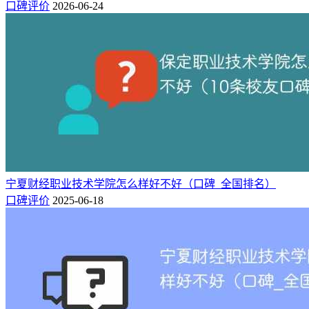
口碑评价
2026-06-24
教育先进单位等荣誉称号。2021年，学院被农业农村部、教育
部推介为国家乡村振兴人才培养优质校。2022年，学院被河北
省教育厅遴选为省域高水平高职学校。
办学特色：工学结合，厚德强能，根植一线，服务社会。
办学目标及定位：立足保定、面向京津冀和雄安新区，围绕先
进制造、电子信息、经贸物流、文化创意、现代农牧业和现代
服务业等区域主导产业，建设高素质技术技能人才培养基地、
高级工和技师培训考核基地、职业教育“双师型”教师培养培训
基地和新技术应用推广中心，建设“省内一流、国内先进、富
有特色”的高水平职业院校。
宁夏财经职业技术学院怎么样好不好（口碑_全国排名）
口碑评价
2025-06-18
相关推荐：
2024年保定职业技术学院在各省录取分数线是多少「最低358
分」
河北十大垃圾二本大学有哪些？附排名（公办+民办）