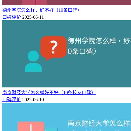
学校还可以吧，有三个小区，不过老旧，但都在市中心，很方
便，最大的校区是北校区，在火车站附近，人最多，职业技术
德州学院怎么样，好不好（10条口碑）
学院都差不多，如果本地就学校就没必要跑太远去别的城市学
口碑评价
2025-06-11
习
口碑7：
学校设施一般，平时课不是很多，毕竟是大专吧，还可以吧，
挺怀念的
口碑8：
从学生角度来讲，受益匪浅，教师认真负责，呕心沥血，校领
导对学生十分关心。所开专业这是针对当前比较受用的技能来
学习！给学生提供更好的出路。
南京财经大学怎么样好不好（10条校友口碑）
口碑评价
2025-06-10
口碑9：
硬件水平和其他学校相比比较差，学校校区分散，而且场地比
较小。学校平时的各种活动太多，影响平时的学习。不过学校
地处保定市最繁华的地带，进行一些社会实践活动的时候比较