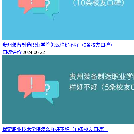
方便。
口碑10：
好，我们学校非常美丽，离着北京特别近，风景好专业好，朋
友好 老师的科研水平想的高，在很多杂志期刊上发表过文
章，如果你能来我们学校学习，你肯定会爱上这个学校的，就
贵州装备制造职业学院怎么样好不好（5条校友口碑）
业率也是挺高的，学校的住宿和食堂都很好
口碑评价
2024-06-22
以上只是部分网友的评价，对于保定职业技术学院怎么样好不
好，相信已经有了初步判断~
最后祝大家能考上心仪的大学！
保定职业技术学院简介：
保定职业技术学院是一所国办综合类全日制普通高等职业院
校，坐落在历史文化名城保定市，毗邻雄安新区。学院前身始
建于1935年，具有88年悠久的办学历史。先后荣获保定市职业
技术教育龙头学校、河北省高职高专院校人才培养优秀院校、
保定职业技术学院怎么样好不好（10条校友口碑）
河北省示范性高职院校、河北省优质专科高职院校、全国职业